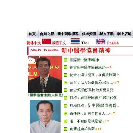
首頁
會員之都
新中醫學博客
供求資訊
秘方下載
網上店鋪
文
简体中文
繁體中
Thai
English
精神
國際新中醫學
創辦新中醫學協會緣起
使命；繼往開來，在傳統醫藥上
為
宗旨；
以人類健康
宗旨
…
信念;病的預防比治療更重要
新中醫學協會創
始人林芝深醫師
目標；
與科技同步,中醫現代化
新中醫學成將爲
…
終極目標；
責任感；所有全世界人…
唯一不變的是就是變
創新起始於捨棄