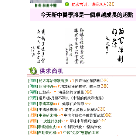
勤求古训，博采众方
副會長兼秘書長 林億中醫師
今天新中醫學將是一個卓越成長的起點
[
供應
]
秘方專治帶狀皰疹
性衰遏的預防劑
[
供應
]
巨浪神丹
增加精
液
的蜂蜜、蜂王漿
[
供應
]
止顫茶
海藻類的含碘量
[
供應
]
道丹標-月經不調丸
《中醫的傳統和出路》
[
供應
]
泰國草藥
健康在於調節
[
求購
]
中國珍珠粉
老年人多數大便秘結
[
求購
]
中藥研末機
中老年婦女半數骨質疏鬆
[
求購
]
一次性
針灸針
單味中草藥巧治病
[
求購
]
泰國鱷魚皮
中醫現代化 中藥納米化
[
求購
]
自動裝葯機
中醫“免疫”思想的由來