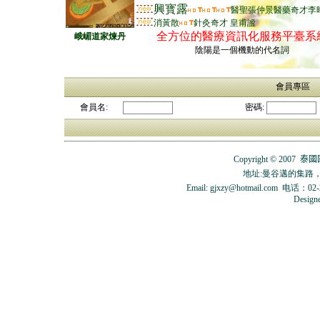
興寳露
醫聖張仲景
醫藥奇才李
消黃散
針灸奇才 皇甫謐
全方位的醫療資訊化服務平臺系
峨嵋道家煉丹
陰陽是一個機動的代名詞
會員專區
會員名:
密碼:
Copyright © 2007
泰國
地址:曼谷邁的集路，
Email:
gjxzy@hotmail.com
电话：
02
Design