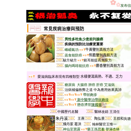
发布信
男性多吃鱼少患前列腺癌
疾病的預防比治療更重要
峨嵋氣功
牛黃鑒別真假方法
蔬食能防癌
熊膽鑒別真假方法
驗方秘方
銀耳能提高免疫力
腦內嗎啡能抗癌
麝香鑒別真假方法
愛滋病臨床表現有四種類型
水樣便瀉
高熱、不適、乏力
糖尿病
大腸癌
肺癌
肝癌
艾滋病
治病補偏救弊之道 中為應用效果真諦
帶狀皰疹
新中醫學治帶狀皰疹
懸壺濟世
陳國華
中國歷代名醫
醫林改錯 王清任
朱丹溪
王燾
陶弘景
王叔和
吳塘
煉丹家 葛洪
翰林醫官王惟一
神仙至寶露
藥王孫思邈
譽滿杏林